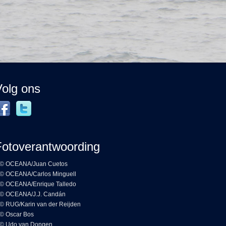
Volg ons
Fotoverantwoording
© OCEANA/Juan Cuetos
© OCEANA/Carlos Minguell
© OCEANA/Enrique Talledo
© OCEANA/J.J. Candán
© RUG/Karin van der Reijden
© Oscar Bos
© Udo van Dongen