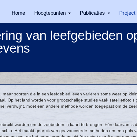
Home
Hoogtepunten
Publicaties
Project
ring van leefgebieden o
gevens
 maar soorten die in een leefgebied leven variëren soms weer op klei
aal. Op het land worden voor grootschalige studies vaak satellietfoto’s
 snel verdwijnt, moet een andere methode worden toegepast om de ze
 gebruikt worden om de zeebodem in kaart te brengen. Één daarvan is 
schip. Het maakt gebruik van geavanceerde methoden om een puls van 
eze golven, en het terugkerende geluid (de echo) wordt weer opgeva