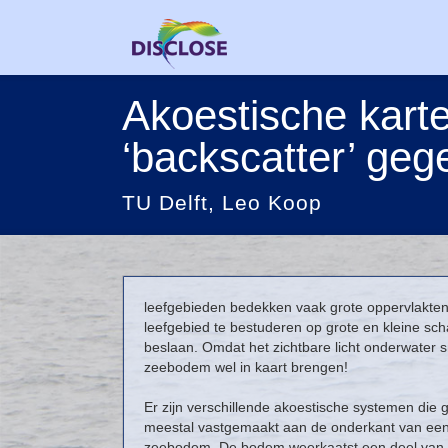
Akoestische karte
‘backscatter’ ge
TU Delft, Leo Koop
leefgebieden bedekken vaak grote oppervlakten,
leefgebied te bestuderen op grote en kleine sch
beslaan. Omdat het zichtbare licht onderwater
zeebodem wel in kaart brengen!
Er zijn verschillende akoestische systemen die
meestal vastgemaakt aan de onderkant van een 
zeebodem. De bodem weerkaatst een deel van d