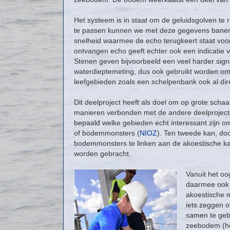
Het systeem is in staat om de geluidsgolven te 
te passen kunnen we met deze gegevens banen 
snelheid waarmee de echo terugkeert staat voor
ontvangen echo geeft echter ook een indicatie v
Stenen geven bijvoorbeeld een veel harder sign
waterdieptemeting, dus ook gebruikt worden om 
leefgebieden zoals een schelpenbank ook al dire
Dit deelproject heeft als doel om op grote sch
manieren verbonden met de andere deelproject
bepaald welke gebieden echt interessant zijn om
of bodemmonsters (
NIOZ
). Ten tweede kan, do
bodemmonsters te linken aan de akoestische kaart
worden gebracht.
Vanuit het oo
daarmee ook d
akoestische 
iets zeggen o
samen te geb
zeebodem (he