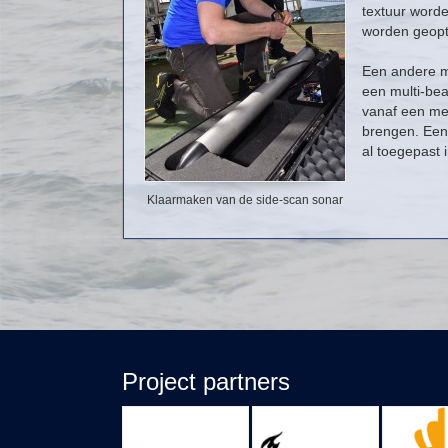
textuur word
worden geopt
Een andere m
een multi-bea
vanaf een mee
brengen. Een 
al toegepast 
Klaarmaken van de side-scan sonar
Project partners