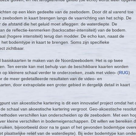
richten op een klein gedeelte van de zeebodem. Door dit al varend toe
zeebodem in kaart brengen langs de vaarrichting van het schip. De
 de afstand die het geluid moet afleggen: de waterdiepte. De
an de reflectie-kenmerken (backscatter-intensiteit) van de bodem.
aal (hogere intensiteit) terug dan modder. De echo kan, naast de
het bodemtype in kaart te brengen. Soms zijn specifieke
ct zichtbaar.
aal basiskaarten te maken van de Noordzeebodem. Het is op twee
en. Ten eerste kan met behulp van de beschikbare kaarten worden
 op kleinere schaal verder te onderzoeken, zoals met video- (
RUG
)
or de meer gedetailleerde resultaten van de video- en
en, door extrapolatie een groter gebied in dergelijk detail in kaart
gpunt van akoestische kartering is dit een innovatief project omdat het
e schaal van akoestische kartering vergroot. Geo-akoestische resoluti
methoden verschillen kan onderscheiden op de zeebodem. Met een hoge
ver kleine verschillen in bodemeigenschappen. Dit willen we bereiken 
ruiken, bijvoorbeeld door na te gaan of het gevonden bodemtype over
t plaatselijke reliëf van de waterdiepte). Bij ieder bodemtype kan 