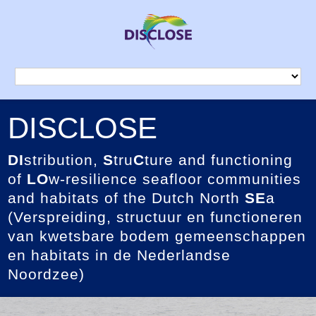
DISCLOSE
DI
stribution,
S
tru
C
ture and functioning
of
LO
w-resilience seafloor communities
and habitats of the Dutch North
SE
a
(Verspreiding, structuur en functioneren
van kwetsbare bodem gemeenschappen
en habitats in de Nederlandse
Noordzee)