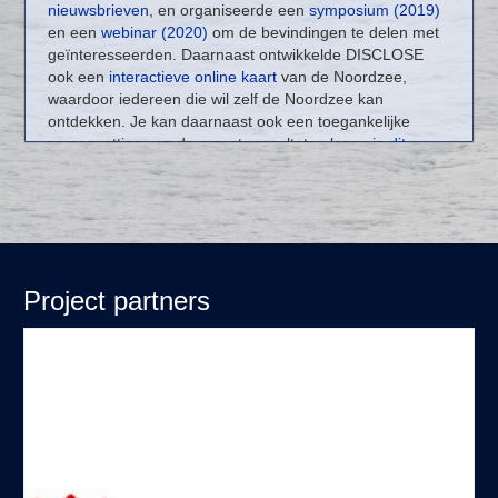
nieuwsbrieven
, en organiseerde een
symposium (2019)
gedetailleerde, kleinschalige bevindingen van het
en een
webinar (2020)
om de bevindingen te delen met
functioneren van de bodemgemeenschap extrapoleren
geïnteresseerden. Daarnaast ontwikkelde DISCLOSE
door gebruik te maken van de vergaarde kennis op de
ook een
interactieve online kaart
van de Noordzee,
grotere schalen. Hierdoor zijn de huidige monitoring
waardoor iedereen die wil zelf de Noordzee kan
technieken verbeterd en kennis geleverd die benodigd is
ontdekken. Je kan daarnaast ook een toegankelijke
voor een duurzaam beheer van de (Nederlandse)
samenvatting van de meeste resultaten lezen in
dit
Noordzee.
interactieve kaartverhaal
.
Project partners