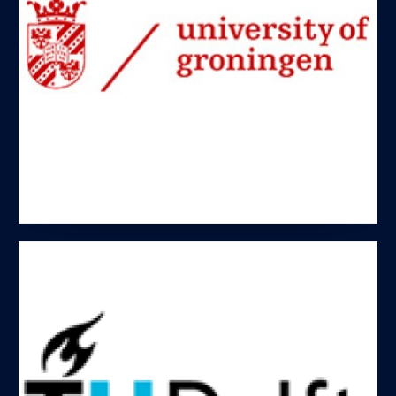
(Vind de teamleden hier)
en werd gefinancieerd door