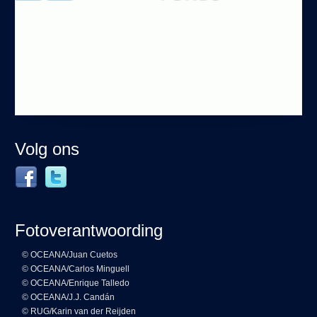
Volg ons
Fotoverantwoording
© OCEANA/Juan Cuetos
© OCEANA/Carlos Minguell
© OCEANA/Enrique Talledo
© OCEANA/J.J. Candán
© RUG/Karin van der Reijden