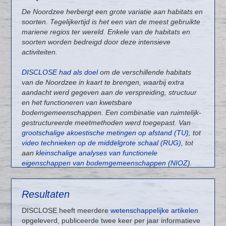
De Noordzee herbergt een grote variatie aan habitats en
soorten. Tegelijkertijd is het een van de meest gebruikte
mariene regios ter wereld. Enkele van de habitats en
soorten worden bedreigd door deze intensieve
activiteiten.
DISCLOSE had als doel
om de verschillende habitats
van de Noordzee in kaart te brengen, waarbij extra
aandacht werd gegeven aan de verspreiding, structuur
en het functioneren van kwetsbare
bodemgemeenschappen. Een combinatie van ruimtelijk-
gestructureerde meetmethoden werd toegepast. Van
grootschalige akoestische metingen op afstand (TU)
, tot
video technieken op de middelgrote schaal (RUG)
, tot
aan k
leinschalige analyses van functionele
eigenschappen van bodemgemeenschappen (NIOZ)
.
Stichting de Noordzee bewaakte de maatschappelijke
relevantie van de onderzoeksvragen binnen het project,
Resultaten
en verspreidde de onderzoeksresultaten naar
beleidsmedewerkers, natuurorganisaties en andere
DISCLOSE heeft meerdere
wetenschappelijke artikelen
belanghebbenden van de Noordzee. Met deze
opgeleverd, publiceerde twee keer per jaar informatieve
multidisciplinaire aanpak wilde DISCLOSE de