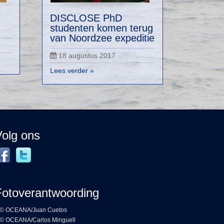
DISCLOSE PhD
n
studenten komen terug
van Noordzee expeditie
18 augustus 2017
Lees verder »
Volg ons
Fotoverantwoording
© OCEANA/Juan Cuetos
© OCEANA/Carlos Minguell