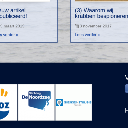
euw artikel
(3) Waarom wij
publiceerd!
krabben bespionere
29 maart 2019
3 november 2017
s verder »
Lees verder »