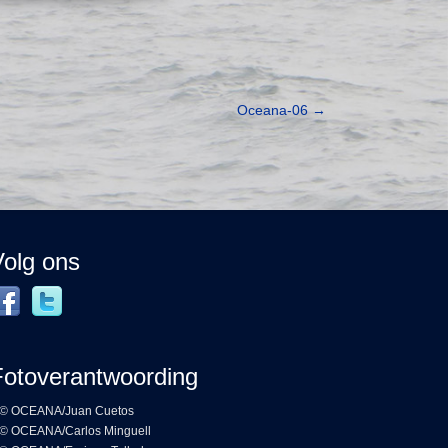
Oceana-06
→
Volg ons
Fotoverantwoording
© OCEANA/Juan Cuetos
© OCEANA/Carlos Minguell